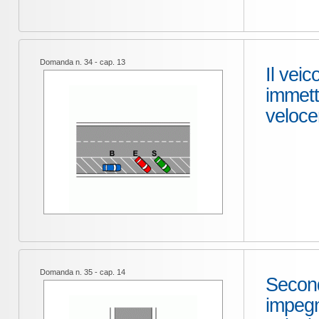
Domanda n. 34 - cap. 13
Il vei
immett
veloce
Domanda n. 35 - cap. 14
Second
impegna