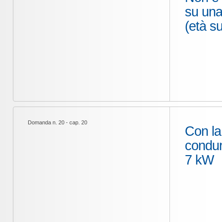
su una
(età su
Domanda n. 20 - cap. 20
Con la
condur
7 kW